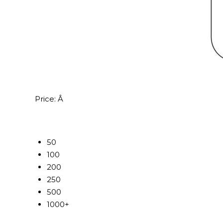
Price:
Â
50
100
200
250
500
1000+