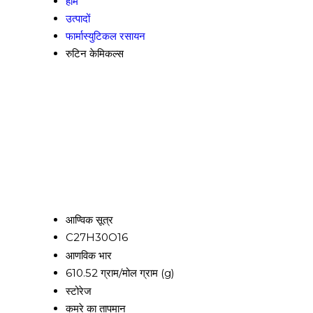
होम
उत्पादों
फार्मास्युटिकल रसायन
रुटिन केमिकल्स
आण्विक सूत्र
C27H30O16
आणविक भार
610.52 ग्राम/मोल ग्राम (g)
स्टोरेज
कमरे का तापमान