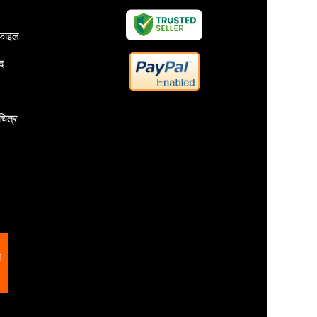
ोफाइल
ाद
चित्र
ल