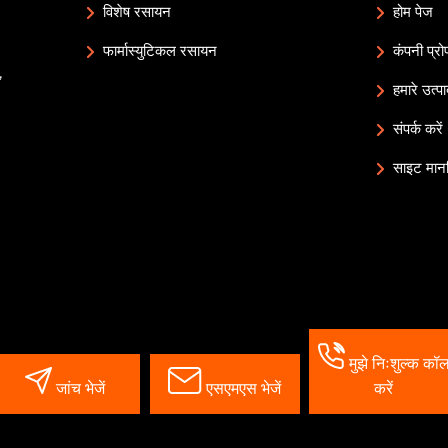
विशेष रसायन
होम पेज
फार्मास्युटिकल रसायन
कंपनी प्र
,
हमारे उत्प
संपर्क करें
साइट मान
मुझे निःशुल्क कॉ
जांच भेजें
एसएमएस भेजें
करें